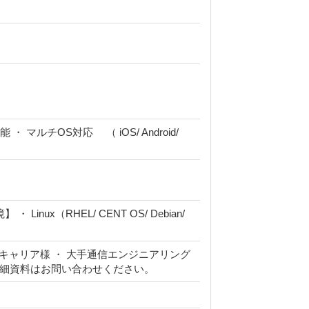
ルチOS対応 （ iOS/ Android/
nux（RHEL/ CENT OS/ Debian/
信キャリア様 ・ 大手通信エンジニアリング
例詳細資料はお問い合わせください。