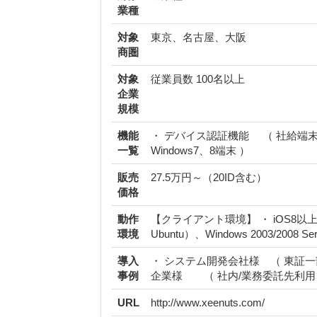
業種
対象
東京、名古屋、大阪
商圏
対象
従業員数 100名以上
企業
規模
機能
・ デバイス認証機能 （ 社給端末/ 
一覧
Windows7、8端末 ）
販売
27.5万円～（20ID含む）
価格
動作
【クライアント環境】 ・ iOS8以上、An
環境
Ubuntu）、Windows 2003/2008
導入
・ システム開発会社様 （ 東証一
事例
企業様 （ 社内/業務委託先利用 
URL
http://www.xeenuts.com/