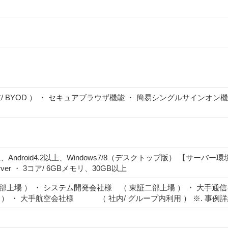
BYOD ） ・ セキュアブラウザ機能 ・ 簡易シングルサインオン機能 ・ マ
droid4.2以上、Windows7/8（デスクトップ版） 【サーバー環境】 ・ Li
 Server ・ 3コア/ 6GBメモリ、30GB以上
部上場 ） ・ システム開発会社様 （ 東証二部上場 ） ・ 大手通
） ・ 大手航空会社様 （ 社内/ グループ内利用 ） ※. 事