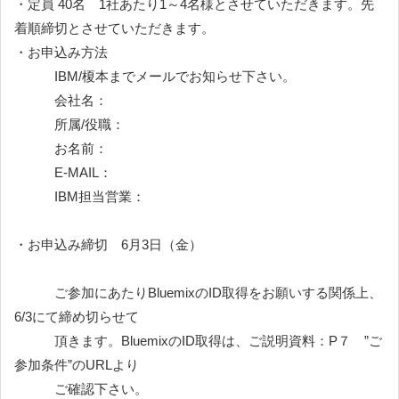
・定員 40名 1社あたり1～4名様とさせていただきます。先
着順締切とさせていただきます。
・お申込み方法
IBM/榎本までメールでお知らせ下さい。
会社名：
所属/役職：
お名前：
E-MAIL：
IBM担当営業：
・お申込み締切 6月3日（金）
ご参加にあたりBluemixのID取得をお願いする関係上、
6/3にて締め切らせて
頂きます。BluemixのID取得は、ご説明資料：P７ ”ご
参加条件”のURLより
ご確認下さい。