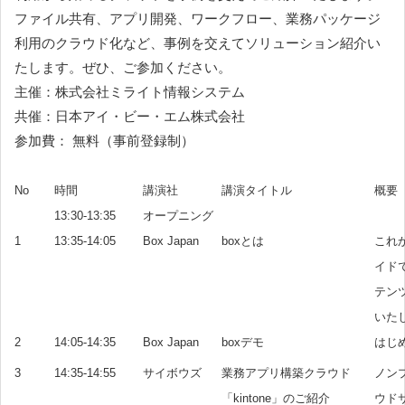
ファイル共有、アプリ開発、ワークフロー、業務パッケージ
利用のクラウド化など、事例を交えてソリューション紹介い
たします。ぜひ、ご参加ください。
主催：株式会社ミライト情報システム
共催：日本アイ・ビー・エム株式会社
参加費： 無料（事前登録制）
No
時間
講演社
講演タイトル
概要
13:30-13:35
オープニング
1
13:35-14:05
Box Japan
boxとは
これ
イド
テン
いた
2
14:05-14:35
Box Japan
boxデモ
はじ
3
14:35-14:55
サイボウズ
業務アプリ構築クラウド
ノン
「kintone」のご紹介
ウドサ