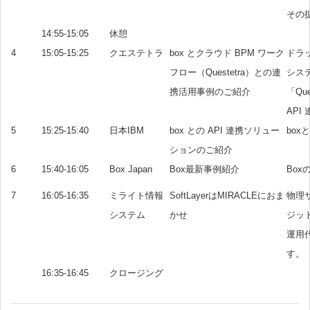
その
14:55-15:05
休憩
4
15:05-15:25
クエステトラ
box とクラウド BPM ワーク
ドラ
フロー（Questetra）との連
シス
携活用事例のご紹介
「Que
AP
5
15:25-15:40
日本IBM
box との API 連携ソリュー
bo
ションのご紹介
6
15:40-16:05
Box Japan
Box最新事例紹介
Bo
7
16:05-16:35
ミライト情報
SoftLayerはMIRACLEにおま
物理サ
システム
かせ
ジッ
運用
す。
16:35-16:45
クロージング