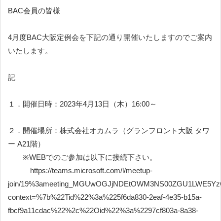
BAC会員の皆様
4月度BAC大阪定例会を下記の通り開催いたしますのでご案内
いたします。
記
１．開催日時：2023年4月13日（木）16:00～
２．開催場所：株式会社オカムラ（グランフロント大阪 タワ
ー A21階）
※WEBでのご参加は以下に接続下さい。
https://teams.microsoft.com/l/meetup-
join/19%3ameeting_MGUwOGJjNDEtOWM3NS00ZGU1LWE5Yz
context=%7b%22Tid%22%3a%225f6da830-2eaf-4e35-b15a-
fbcf9a11cdac%22%2c%22Oid%22%3a%2297cf803a-8a38-