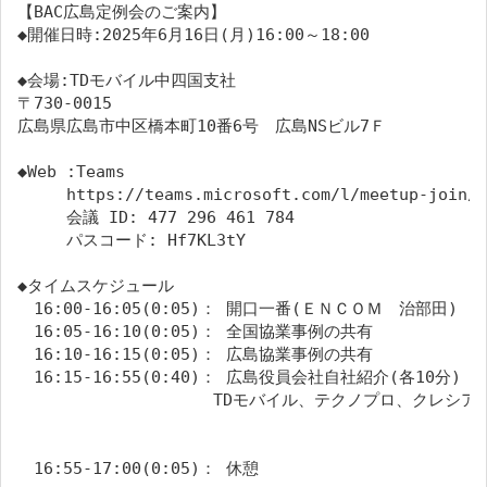
【BAC広島定例会のご案内】
◆開催日時:2025年6月16日(月)16:00～18:00
◆会場:TDモバイル中四国支社
〒730-0015
広島県広島市中区橋本町10番6号　広島NSビル7Ｆ
◆Web :Teams
https://teams.microsoft.com/l/meetup-join/1
　　　会議 ID: 477 296 461 784 

　　　パスコード: Hf7KL3tY
◆タイムスケジュール
　16:00-16:05(0:05)： 開口一番(ＥＮＣＯＭ　治部田)
　16:05-16:10(0:05)： 全国協業事例の共有

　16:10-16:15(0:05)： 広島協業事例の共有

　16:15-16:55(0:40)： 広島役員会社自社紹介(各10分)
　　　　　　　　　　　　TDモバイル、テクノプロ、クレシア、EN
　16:55-17:00(0:05)： 休憩
